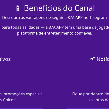
📱 Benefícios do Canal
Descubra as vantagens de seguir a 87A APP no Telegram
a para todas as idades — a 87A APP tem uma base de joga
plataforma de entretenimento confiável.
sivos
📢 Notí
m, promoções especiais
Fique por dentro d
s únicos!
eventos d