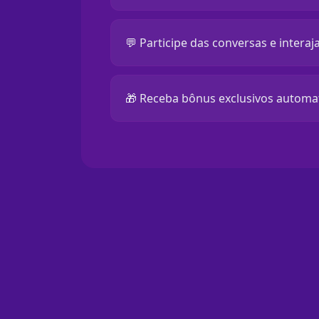
💬 Participe das conversas e interaj
🎁 Receba bônus exclusivos autom