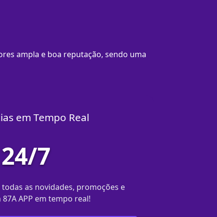
dores ampla e boa reputação, sendo uma
cias em Tempo Real
24/7
e todas as novidades, promoções e
a 87A APP em tempo real!