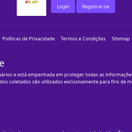
Login
Registrar-se
Políticas de Privacidade
Termos e Condições
Sitemap
de
suários e está empenhada em proteger todas as informaçõe
os coletados são utilizados exclusivamente para fins de m