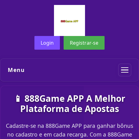
Login
Registrar-se
Menu
📱 888Game APP A Melhor
Plataforma de Apostas
Cadastre-se na 888Game APP para ganhar bônus
no cadastro e em cada recarga. Com a 888Game