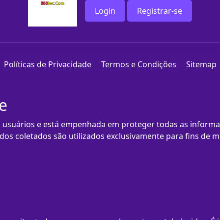
Login
Registrar-se
Políticas de Privacidade
Termos e Condições
Sitemap
de
us usuários e está empenhada em proteger todas as informa
os coletados são utilizados exclusivamente para fins de m