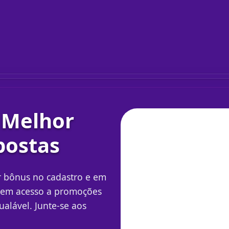
 Melhor
postas
r bônus no cadastro e em
 tem acesso a promoções
ualável. Junte-se aos