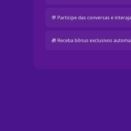
💬 Participe das conversas e interaj
🎁 Receba bônus exclusivos autom