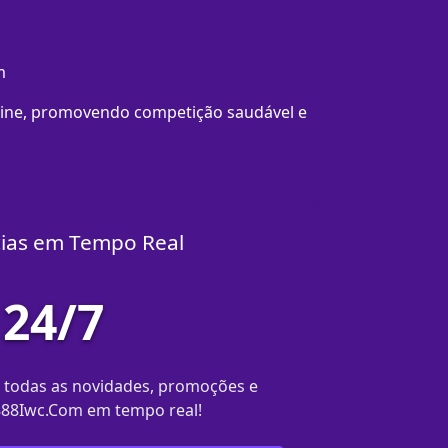
m
nline, promovendo competição saudável e
cias em Tempo Real
24/7
e todas as novidades, promoções e
888Iwc.Com em tempo real!