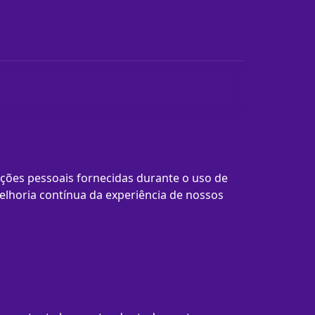
ções pessoais fornecidas durante o uso de
elhoria contínua da experiência de nossos