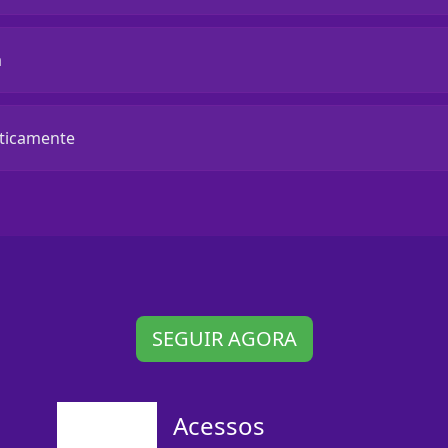
a
aticamente
SEGUIR AGORA
Acessos