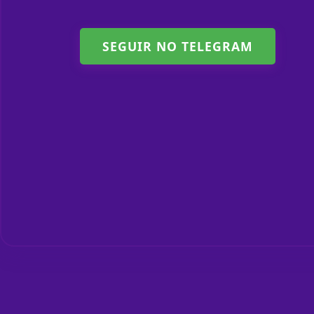
SEGUIR NO TELEGRAM