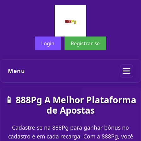
Login
Registrar-se
Menu
📱 888Pg A Melhor Plataforma
de Apostas
Cadastre-se na 888Pg para ganhar bônus no
cadastro e em cada recarga. Com a 888Pg, você