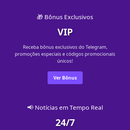
🎁 Bônus Exclusivos
VIP
Receba bônus exclusivos do Telegram,
promoções especiais e códigos promocionais
únicos!
Ver Bônus
📢 Notícias em Tempo Real
24/7