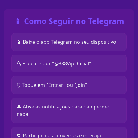
📱 Como Seguir no Telegram
📱 Baixe o app Telegram no seu dispositivo
🔍 Procure por "@888VipOficial"
👆 Toque em "Entrar" ou "Join"
🔔 Ative as notificações para não perder
nada
💬 Participe das conversas e interaja