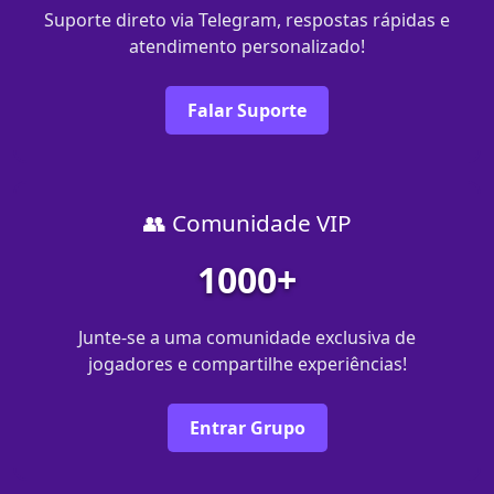
Suporte direto via Telegram, respostas rápidas e
atendimento personalizado!
Falar Suporte
👥 Comunidade VIP
1000+
Junte-se a uma comunidade exclusiva de
jogadores e compartilhe experiências!
Entrar Grupo