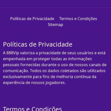
Políticas de Privacidade
Termos e Condições
Sitemap
Políticas de Privacidade
A 888Vip valoriza a privacidade de seus usuários e está
empenhada em proteger todas as informações
pessoais fornecidas durante o uso de nossos canais de
comunicação. Todos os dados coletados são utilizados
exclusivamente para fins de melhoria contínua da
experiência de nossos jogadores.
Termos e Condições