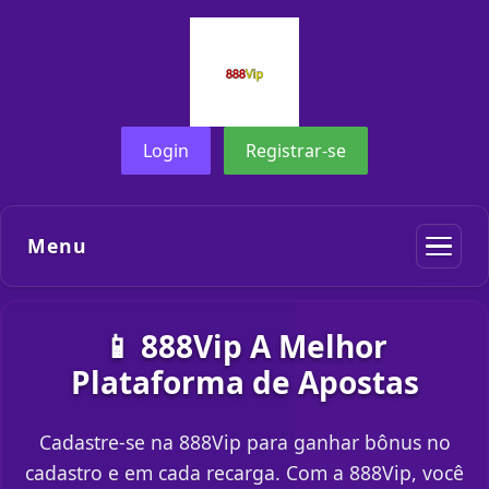
Login
Registrar-se
Menu
📱 888Vip A Melhor
Plataforma de Apostas
Cadastre-se na 888Vip para ganhar bônus no
cadastro e em cada recarga. Com a 888Vip, você