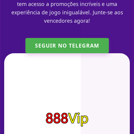
tem acesso a promoções incríveis e uma
experiência de jogo inigualável. Junte-se aos
vencedores agora!
SEGUIR NO TELEGRAM