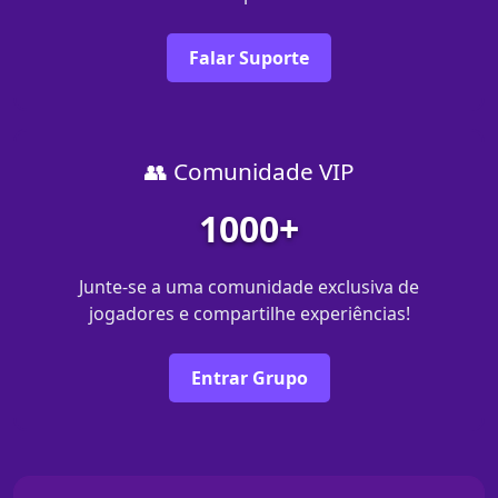
Falar Suporte
👥 Comunidade VIP
1000+
Junte-se a uma comunidade exclusiva de
jogadores e compartilhe experiências!
Entrar Grupo