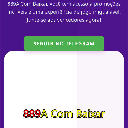
889A Com Baixar, você tem acesso a promoções
incríveis e uma experiência de jogo inigualável.
Junte-se aos vencedores agora!
SEGUIR NO TELEGRAM