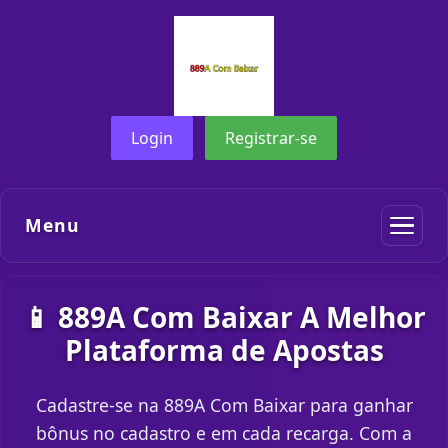
Login
Registrar-se
Menu
📱 889A Com Baixar A Melhor
Plataforma de Apostas
Cadastre-se na 889A Com Baixar para ganhar
bônus no cadastro e em cada recarga. Com a