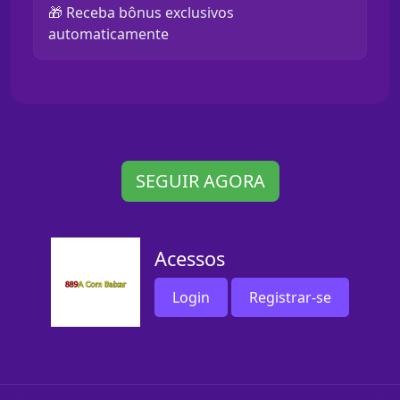
🎁 Receba bônus exclusivos
automaticamente
SEGUIR AGORA
Acessos
Login
Registrar-se