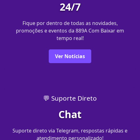
24/7
Fique por dentro de todas as novidades,
promoções e eventos da 889A Com Baixar em
tempo real!
Ver Notícias
💬 Suporte Direto
Chat
Suporte direto via Telegram, respostas rápidas e
atendimento personalizado!