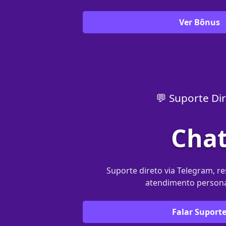
Ver Bônus
💬 Suporte Di
Cha
Suporte direto via Telegram, r
atendimento persona
Falar Suport