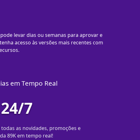
l pode levar dias ou semanas para aprovar e
 tenha acesso às versões mais recentes com
ecursos.
cias em Tempo Real
24/7
e todas as novidades, promoções e
 da 89K em tempo real!