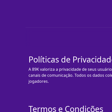
Políticas de Privacida
A 89K valoriza a privacidade de seus usuár
canais de comunicação. Todos os dados cole
jogadores.
Termos e Condições