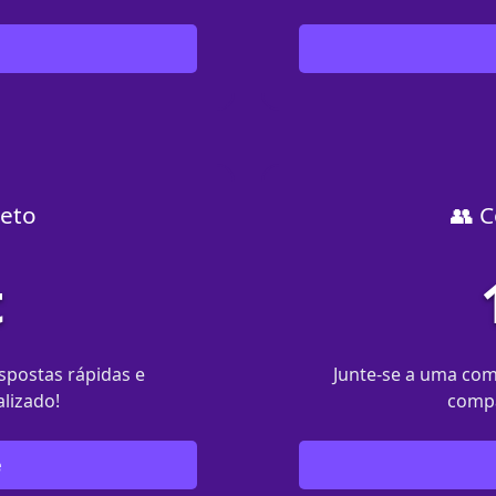
reto
👥 
t
espostas rápidas e
Junte-se a uma com
lizado!
compa
e