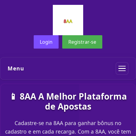
Login
Registrar-se
Menu
📱 8AA A Melhor Plataforma
de Apostas
Cadastre-se na 8AA para ganhar bônus no
cadastro e em cada recarga. Com a 8AA, você tem