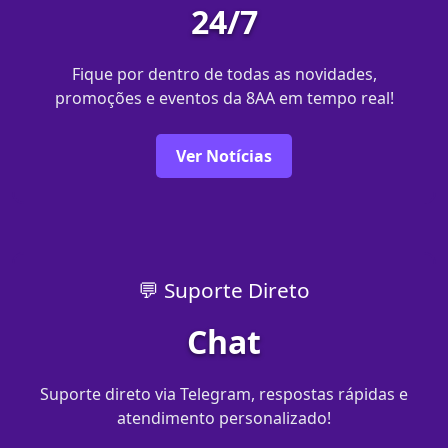
24/7
Fique por dentro de todas as novidades,
promoções e eventos da 8AA em tempo real!
Ver Notícias
💬 Suporte Direto
Chat
Suporte direto via Telegram, respostas rápidas e
atendimento personalizado!