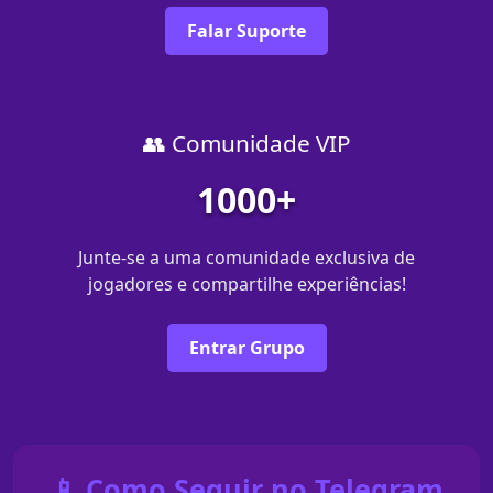
Falar Suporte
👥 Comunidade VIP
1000+
Junte-se a uma comunidade exclusiva de
jogadores e compartilhe experiências!
Entrar Grupo
📱 Como Seguir no Telegram