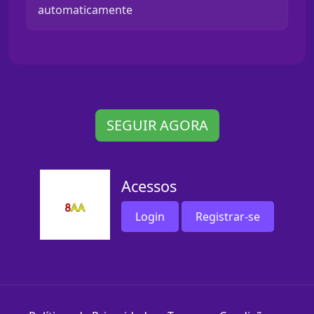
automaticamente
SEGUIR AGORA
Acessos
Login
Registrar-se