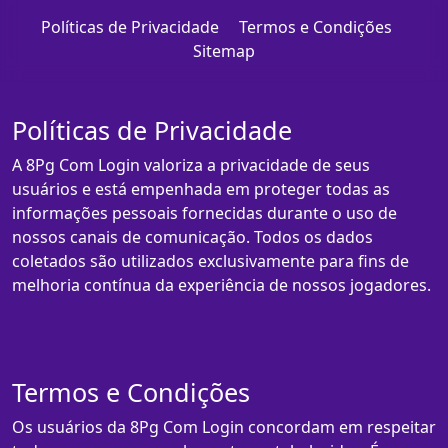
Políticas de Privacidade
Termos e Condições
Sitemap
Políticas de Privacidade
A 8Pg Com Login valoriza a privacidade de seus
usuários e está empenhada em proteger todas as
informações pessoais fornecidas durante o uso de
nossos canais de comunicação. Todos os dados
coletados são utilizados exclusivamente para fins de
melhoria contínua da experiência de nossos jogadores.
Termos e Condições
Os usuários da 8Pg Com Login concordam em respeitar