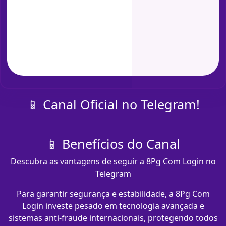
📱 Canal Oficial no Telegram!
📱 Benefícios do Canal
Descubra as vantagens de seguir a 8Pg Com Login no
Telegram
Para garantir segurança e estabilidade, a 8Pg Com
Login investe pesado em tecnologia avançada e
sistemas anti-fraude internacionais, protegendo todos