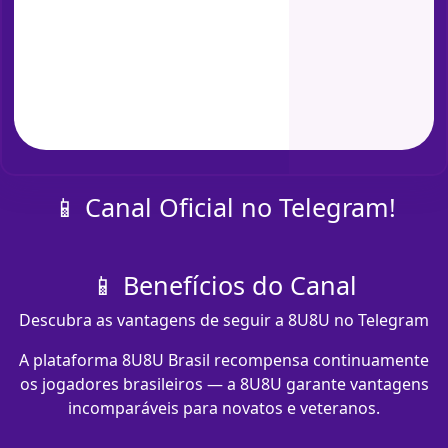
📱 Canal Oficial no Telegram!
📱 Benefícios do Canal
Descubra as vantagens de seguir a 8U8U no Telegram
A plataforma 8U8U Brasil recompensa continuamente
os jogadores brasileiros — a 8U8U garante vantagens
incomparáveis para novatos e veteranos.