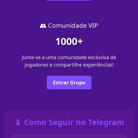
👥 Comunidade VIP
1000+
Junte-se a uma comunidade exclusiva de
jogadores e compartilhe experiências!
Entrar Grupo
📱 Como Seguir no Telegram