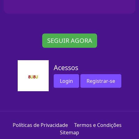
SEGUIR AGORA
Acessos
Login
Registrar-se
Políticas de Privacidade
Termos e Condições
Sitemap