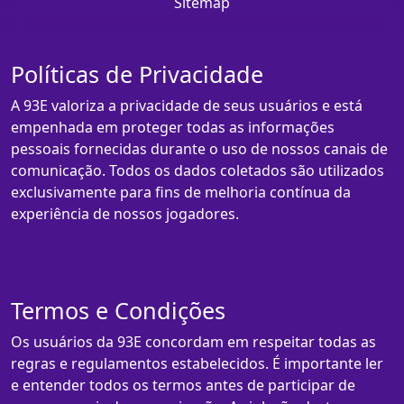
Sitemap
Políticas de Privacidade
A 93E valoriza a privacidade de seus usuários e está
empenhada em proteger todas as informações
pessoais fornecidas durante o uso de nossos canais de
comunicação. Todos os dados coletados são utilizados
exclusivamente para fins de melhoria contínua da
experiência de nossos jogadores.
Termos e Condições
Os usuários da 93E concordam em respeitar todas as
regras e regulamentos estabelecidos. É importante ler
e entender todos os termos antes de participar de