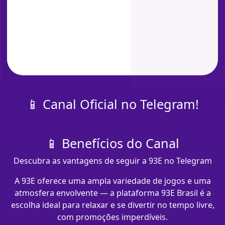
📱 Canal Oficial no Telegram!
📱 Benefícios do Canal
Descubra as vantagens de seguir a 93E no Telegram
A 93E oferece uma ampla variedade de jogos e uma
atmosfera envolvente — a plataforma 93E Brasil é a
escolha ideal para relaxar e se divertir no tempo livre,
com promoções imperdíveis.