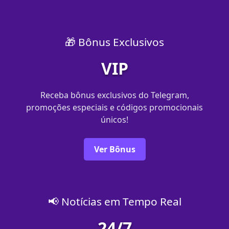
🎁 Bônus Exclusivos
VIP
Receba bônus exclusivos do Telegram,
promoções especiais e códigos promocionais
únicos!
Ver Bônus
📢 Notícias em Tempo Real
24/7