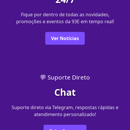
Fique por dentro de todas as novidades,
promoções e eventos da 93E em tempo real!
Ver Notícias
💬 Suporte Direto
Chat
Suporte direto via Telegram, respostas rápidas e
atendimento personalizado!