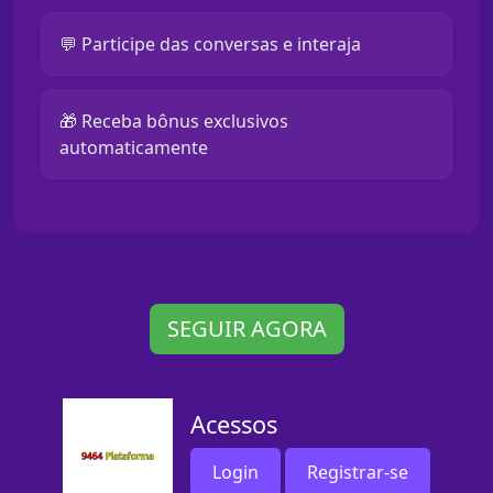
💬 Participe das conversas e interaja
🎁 Receba bônus exclusivos
automaticamente
SEGUIR AGORA
Acessos
Login
Registrar-se