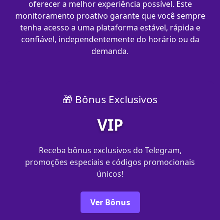
oferecer a melhor experiência possível. Este
monitoramento proativo garante que você sempre
tenha acesso a uma plataforma estável, rápida e
confiável, independentemente do horário ou da
demanda.
🎁 Bônus Exclusivos
VIP
Receba bônus exclusivos do Telegram,
promoções especiais e códigos promocionais
únicos!
Ver Bônus