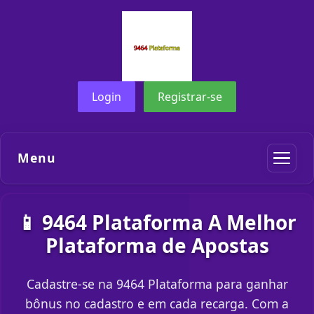
Login
Registrar-se
Menu
📱 9464 Plataforma A Melhor
Plataforma de Apostas
Cadastre-se na 9464 Plataforma para ganhar
bônus no cadastro e em cada recarga. Com a