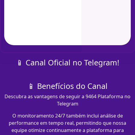
📱 Canal Oficial no Telegram!
📱 Benefícios do Canal
Descubra as vantagens de seguir a 9464 Plataforma no
Telegram
O monitoramento 24/7 também inclui análise de
performance em tempo real, permitindo que nossa
equipe otimize continuamente a plataforma para