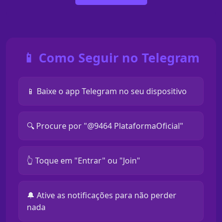
📱 Como Seguir no Telegram
📱 Baixe o app Telegram no seu dispositivo
🔍 Procure por "@9464 PlataformaOficial"
👆 Toque em "Entrar" ou "Join"
🔔 Ative as notificações para não perder
nada