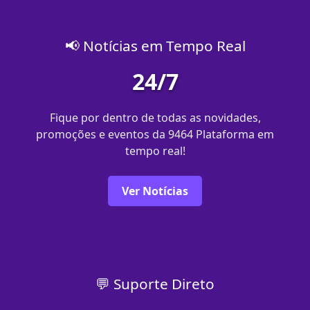
📢 Notícias em Tempo Real
24/7
Fique por dentro de todas as novidades,
promoções e eventos da 9464 Plataforma em
tempo real!
Ver Notícias
💬 Suporte Direto