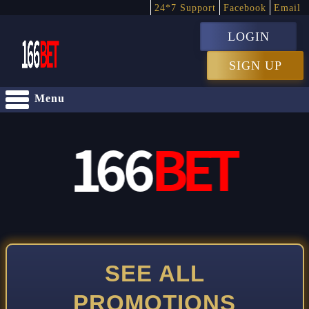
24*7 Support
Facebook
Email
LOGIN
SIGN UP
Menu
SEE ALL
PROMOTIONS