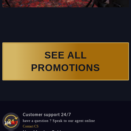
SEE ALL
PROMOTIONS
Customer support 24/7
have a question ? Speak to our agent online
Contact CS