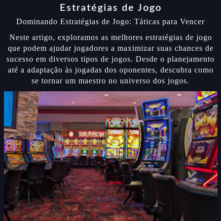
Estratégias de Jogo
Dominando Estratégias de Jogo: Táticas para Vencer
Neste artigo, exploramos as melhores estratégias de jogo
que podem ajudar jogadores a maximizar suas chances de
sucesso em diversos tipos de jogos. Desde o planejamento
até a adaptação às jogadas dos oponentes, descubra como
se tornar um maestro no universo dos jogos.