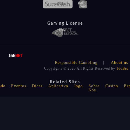
Gaming License
Responsible Gambling
About us
Copyrights © 2025 All Rights Reserved by
166Bet
Related Sites
ade
Eventos
Dicas
Aplicativo
Jogo
Sobre
Casino
Esp
Nós